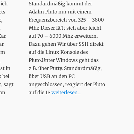
sich
Standardmäßig kommt der
ets
Adalm Pluto nur mit einem
e,
Frequenzbereich von 325 – 3800
n
Mhz.Dieser läßt sich aber leicht
Ear
auf 70 – 6000 Mhz erweitern.
ar
Dazu gehen Wir über SSH direkt
am
auf die Linux Konsole des
,
Pluto.Unter Windows geht das
st in
z.B. über Putty. Standardmäßig,
 bei
über USB an den PC
, sagt
angeschlossen, reagiert der Pluto
on.
auf die IP
weiterlesen...