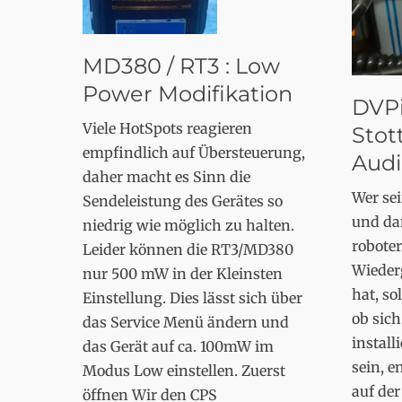
MD380 / RT3 : Low
Power Modifikation
DVPi
Viele HotSpots reagieren
Stot
empfindlich auf Übersteuerung,
Aud
daher macht es Sinn die
Wer se
Sendeleistung des Gerätes so
und da
niedrig wie möglich zu halten.
roboter
Leider können die RT3/MD380
Wieder
nur 500 mW in der Kleinsten
hat, so
Einstellung. Dies lässt sich über
ob sich
das Service Menü ändern und
installi
das Gerät auf ca. 100mW im
sein, e
Modus Low einstellen. Zuerst
auf der
öffnen Wir den CPS