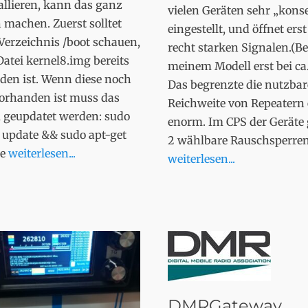
allieren, kann das ganz
vielen Geräten sehr „kons
 machen. Zuerst solltet
eingestellt, und öffnet erst
Verzeichnis /boot schauen,
recht starken Signalen.(Be
Datei kernel8.img bereits
meinem Modell erst bei ca
den ist. Wenn diese noch
Das begrenzte die nutzbar
vorhanden ist muss das
Reichweite von Repeatern 
 geupdatet werden: sudo
enorm. Im CPS der Geräte 
 update && sudo apt-get
2 wählbare Rauschsperre
de
weiterlesen...
weiterlesen...
DMRGateway