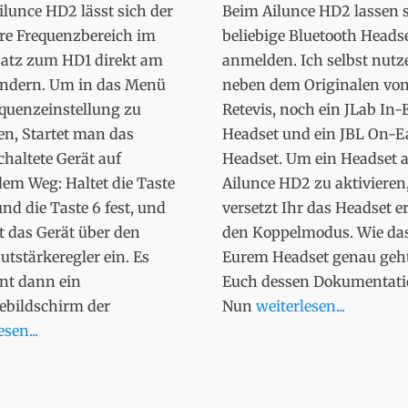
lunce HD2 lässt sich der
Beim Ailunce HD2 lassen 
re Frequenzbereich im
beliebige Bluetooth Heads
atz zum HD1 direkt am
anmelden. Ich selbst nutz
ändern. Um in das Menü
neben dem Originalen vo
equenzeinstellung zu
Retevis, noch ein JLab In-
en, Startet man das
Headset und ein JBL On-E
haltete Gerät auf
Headset. Um ein Headset 
em Weg: Haltet die Taste
Ailunce HD2 zu aktivieren
d die Taste 6 fest, und
versetzt Ihr das Headset er
t das Gerät über den
den Koppelmodus. Wie das
utstärkeregler ein. Es
Eurem Headset genau geht
int dann ein
Euch dessen Dokumentati
ebildschirm der
Nun
weiterlesen...
sen...