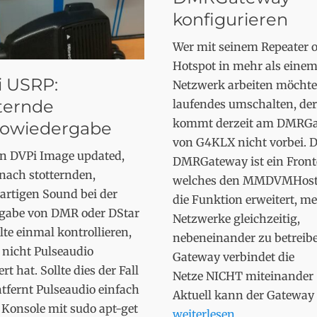
konfigurieren
Wer mit seinem Repeater 
Hotspot in mehr als eine
 USRP:
Netzwerk arbeiten möchte
ternde
laufendes umschalten, der
kommt derzeit am DMRG
iowiedergabe
von G4KLX nicht vorbei. D
in DVPi Image updated,
DMRGateway ist ein Front
nach stotternden,
welches den MMDVMHos
artigen Sound bei der
die Funktion erweitert, m
gabe von DMR oder DStar
Netzwerke gleichzeitig,
llte einmal kontrollieren,
nebeneinander zu betreibe
 nicht Pulseaudio
Gateway verbindet die
ert hat. Sollte dies der Fall
Netze NICHT miteinander !
ntfernt Pulseaudio einfach
Aktuell kann der Gateway 
 Konsole mit sudo apt-get
weiterlesen...