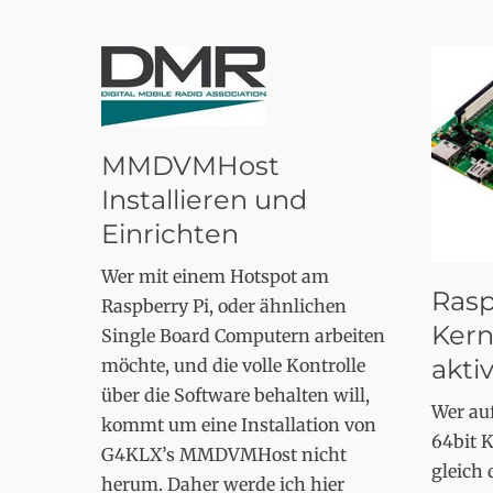
MMDVMHost
Installieren und
Einrichten
Wer mit einem Hotspot am
Rasp
Raspberry Pi, oder ähnlichen
Kern
Single Board Computern arbeiten
akti
möchte, und die volle Kontrolle
über die Software behalten will,
Wer au
kommt um eine Installation von
64bit K
G4KLX’s MMDVMHost nicht
gleich
herum. Daher werde ich hier