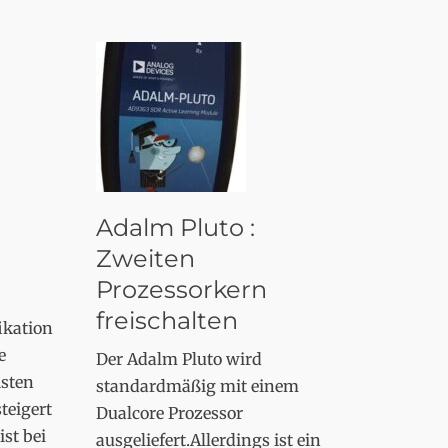
Adalm Pluto :
Zweiten
Prozessorkern
freischalten
ikation
e
Der Adalm Pluto wird
sten
standardmäßig mit einem
teigert
Dualcore Prozessor
st bei
ausgeliefert.Allerdings ist ein