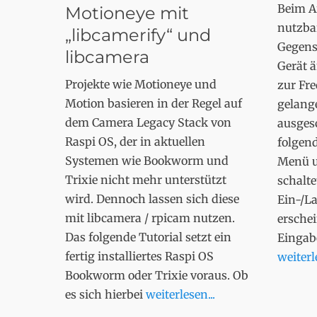
Beim Ai
Motioneye mit
nutzba
„libcamerify“ und
Gegens
libcamera
Gerät 
Projekte wie Motioneye und
zur Fr
Motion basieren in der Regel auf
gelang
dem Camera Legacy Stack von
ausgesc
Raspi OS, der in aktuellen
folgend
Systemen wie Bookworm und
Menü un
Trixie nicht mehr unterstützt
schalte
wird. Dennoch lassen sich diese
Ein-/La
mit libcamera / rpicam nutzen.
ersche
Das folgende Tutorial setzt ein
Eingab
fertig installiertes Raspi OS
weiterle
Bookworm oder Trixie voraus. Ob
es sich hierbei
weiterlesen...