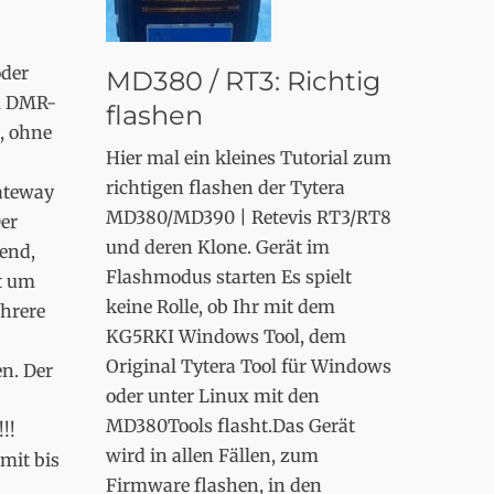
oder
MD380 / RT3: Richtig
m DMR-
flashen
, ohne
Hier mal ein kleines Tutorial zum
richtigen flashen der Tytera
ateway
MD380/MD390 | Retevis RT3/RT8
er
und deren Klone. Gerät im
end,
Flashmodus starten Es spielt
t um
keine Rolle, ob Ihr mit dem
ehrere
KG5RKI Windows Tool, dem
Original Tytera Tool für Windows
n. Der
oder unter Linux mit den
MD380Tools flasht.Das Gerät
!!
wird in allen Fällen, zum
mit bis
Firmware flashen, in den