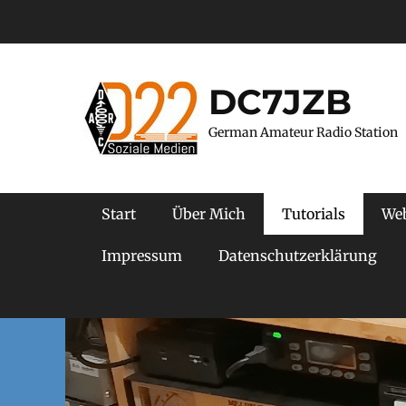
Zum
Inhalt
springen
DC7JZB
German Amateur Radio Station
Primäres Menü
Start
Über Mich
Tutorials
We
Impressum
Datenschutzerklärung