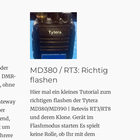
oder
MD380 / RT3: Richtig
m DMR-
flashen
, ohne
Hier mal ein kleines Tutorial zum
richtigen flashen der Tytera
ateway
MD380/MD390 | Retevis RT3/RT8
er
und deren Klone. Gerät im
end,
Flashmodus starten Es spielt
t um
keine Rolle, ob Ihr mit dem
ehrere