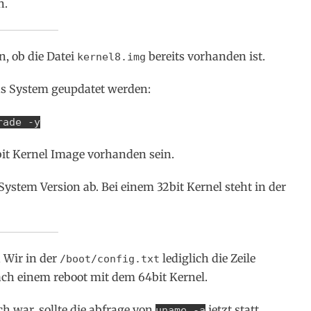
n.
, ob die Datei
bereits vorhanden ist.
kernel8.img
as System geupdatet werden:
rade -y
bit Kernel Image vorhanden sein.
System Version ab. Bei einem 32bit Kernel steht in der
n Wir in der
lediglich die Zeile
/boot/config.txt
ach einem reboot mit dem 64bit Kernel.
h war, sollte die abfrage von
jetzt statt
uname -a