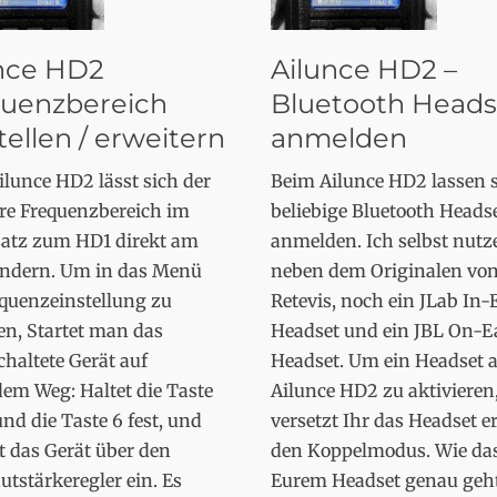
nce HD2
Ailunce HD2 –
uenzbereich
Bluetooth Heads
ellen / erweitern
anmelden
lunce HD2 lässt sich der
Beim Ailunce HD2 lassen 
re Frequenzbereich im
beliebige Bluetooth Heads
atz zum HD1 direkt am
anmelden. Ich selbst nutz
ändern. Um in das Menü
neben dem Originalen vo
equenzeinstellung zu
Retevis, noch ein JLab In-
en, Startet man das
Headset und ein JBL On-E
haltete Gerät auf
Headset. Um ein Headset 
em Weg: Haltet die Taste
Ailunce HD2 zu aktivieren
d die Taste 6 fest, und
versetzt Ihr das Headset er
t das Gerät über den
den Koppelmodus. Wie das
utstärkeregler ein. Es
Eurem Headset genau geht