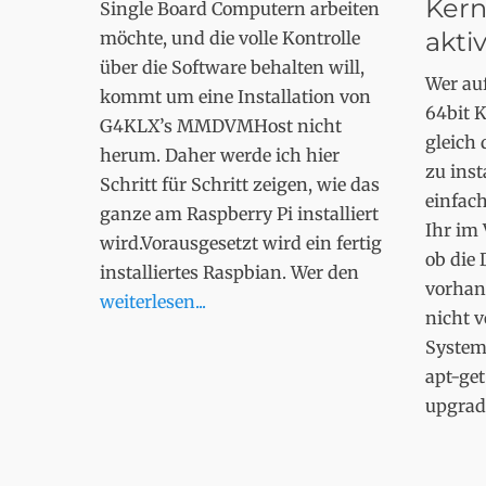
Kern
Single Board Computern arbeiten
akti
möchte, und die volle Kontrolle
über die Software behalten will,
Wer au
kommt um eine Installation von
64bit K
G4KLX’s MMDVMHost nicht
gleich
herum. Daher werde ich hier
zu inst
Schritt für Schritt zeigen, wie das
einfach
ganze am Raspberry Pi installiert
Ihr im 
wird.Vorausgesetzt wird ein fertig
ob die 
installiertes Raspbian. Wer den
vorhan
weiterlesen...
nicht 
System
apt-get
upgra