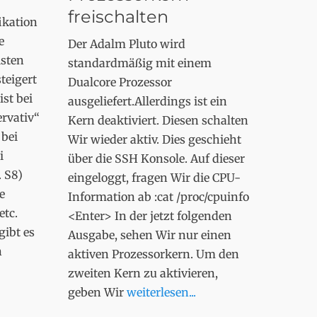
freischalten
ikation
e
Der Adalm Pluto wird
sten
standardmäßig mit einem
teigert
Dualcore Prozessor
st bei
ausgeliefert.Allerdings ist ein
ervativ“
Kern deaktiviert. Diesen schalten
 bei
Wir wieder aktiv. Dies geschieht
i
über die SSH Konsole. Auf dieser
. S8)
eingeloggt, fragen Wir die CPU-
e
Information ab :cat /proc/cpuinfo
etc.
<Enter> In der jetzt folgenden
gibt es
Ausgabe, sehen Wir nur einen
n
aktiven Prozessorkern. Um den
zweiten Kern zu aktivieren,
geben Wir
weiterlesen...