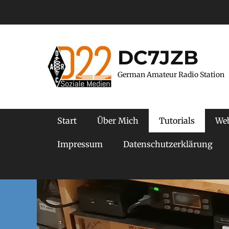
Zum
Inhalt
springen
DC7JZB
German Amateur Radio Station
Primäres Menü
Start
Über Mich
Tutorials
We
Impressum
Datenschutzerklärung