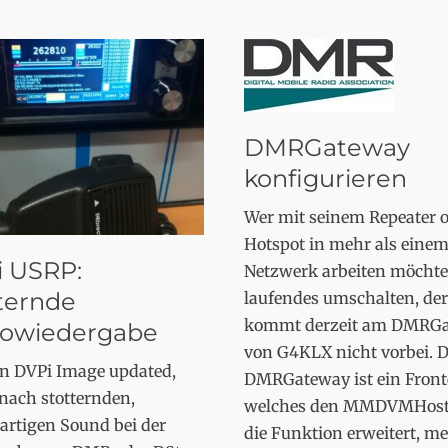
DMRGateway
konfigurieren
Wer mit seinem Repeater 
Hotspot in mehr als eine
 USRP:
Netzwerk arbeiten möchte
ternde
laufendes umschalten, der
kommt derzeit am DMRG
iowiedergabe
von G4KLX nicht vorbei. D
in DVPi Image updated,
DMRGateway ist ein Front
nach stotternden,
welches den MMDVMHos
artigen Sound bei der
die Funktion erweitert, m