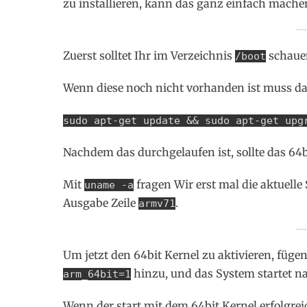
zu installieren, kann das ganz einfach mache
Zuerst solltet Ihr im Verzeichnis
schauen
/boot
Wenn diese noch nicht vorhanden ist muss d
sudo apt-get update && sudo apt-get upg
Nachdem das durchgelaufen ist, sollte das 64
Mit
fragen Wir erst mal die aktuelle 
uname -a
Ausgabe Zeile
.
armv71
Um jetzt den 64bit Kernel zu aktivieren, füge
hinzu, und das System startet n
arm_64bit=1
Wenn der start mit dem 64bit Kernel erfolgreic