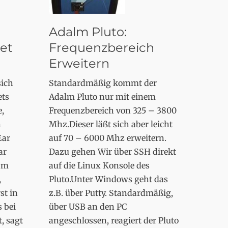
Adalm Pluto:
et
Frequenzbereich
Erweitern
sich
Standardmäßig kommt der
ets
Adalm Pluto nur mit einem
e,
Frequenzbereich von 325 – 3800
n
Mhz.Dieser läßt sich aber leicht
Ear
auf 70 – 6000 Mhz erweitern.
ar
Dazu gehen Wir über SSH direkt
am
auf die Linux Konsole des
,
Pluto.Unter Windows geht das
st in
z.B. über Putty. Standardmäßig,
 bei
über USB an den PC
, sagt
angeschlossen, reagiert der Pluto