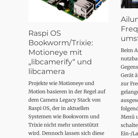
Ailu
Freq
Raspi OS
umst
Bookworm/Trixie:
Beim Ai
Motioneye mit
nutzba
„libcamerify“ und
Gegens
libcamera
Gerät 
Projekte wie Motioneye und
zur Fr
Motion basieren in der Regel auf
gelang
dem Camera Legacy Stack von
ausgesc
Raspi OS, der in aktuellen
folgend
Systemen wie Bookworm und
Menü un
Trixie nicht mehr unterstützt
schalte
wird. Dennoch lassen sich diese
Ein-/La