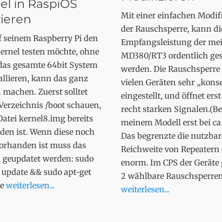
el in RaspiOS
Mit einer einfachen Modif
vieren
der Rauschsperre, kann di
f seinem Raspberry Pi den
Empfangsleistung der mei
ernel testen möchte, ohne
MD380/RT3 ordentlich ges
 das gesamte 64bit System
werden. Die Rauschsperre i
allieren, kann das ganz
vielen Geräten sehr „kons
 machen. Zuerst solltet
eingestellt, und öffnet erst
Verzeichnis /boot schauen,
recht starken Signalen.(Be
Datei kernel8.img bereits
meinem Modell erst bei ca
den ist. Wenn diese noch
Das begrenzte die nutzbar
vorhanden ist muss das
Reichweite von Repeatern 
 geupdatet werden: sudo
enorm. Im CPS der Geräte 
 update && sudo apt-get
2 wählbare Rauschsperre
de
weiterlesen...
weiterlesen...