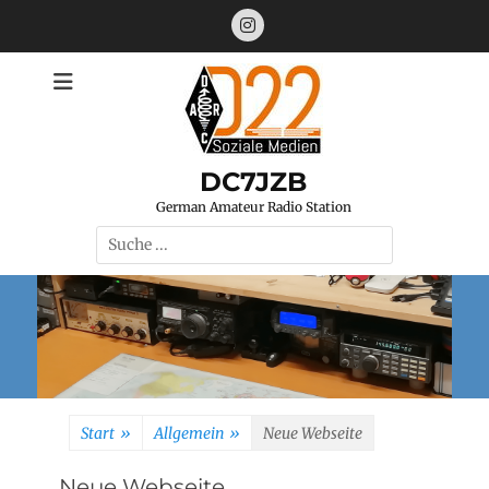
Zum
Instagram
Inhalt
springen
DC7JZB
German Amateur Radio Station
Suchen
nach:
Start
»
Allgemein
»
Neue Webseite
Neue Webseite